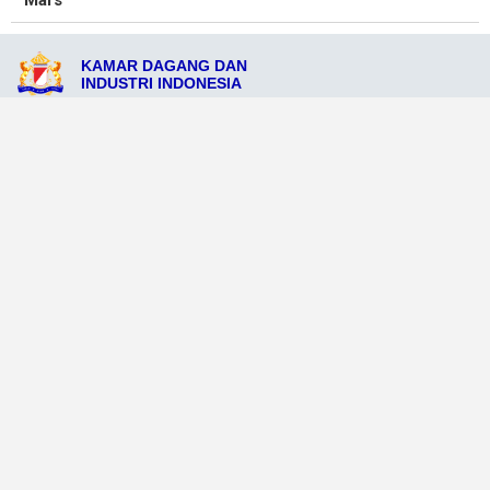
Mars
KAMAR DAGANG DAN
INDUSTRI INDONESIA
Jl. Diponegoro No. 138, Kabupaten Banggaikepulauan, Provinsi Sulawesi
Selatan 678115
admin@kadinkabbanggaikepulauan.org
081212345727
Ikuti Sosial Media Resmi KADIN
Dataweb
Aceh Tamiang
Agats
Arso
Bajawa
Bengkayang